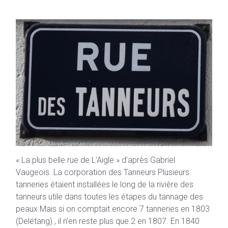
« La plus belle rue de L’Aigle » d’après Gabriel
Vaugeois. La corporation des Tanneurs Plusieurs
tanneries étaient installées le long de la rivière des
tanneurs utile dans toutes les étapes du tannage des
peaux.Mais si on comptait encore 7 tanneries en 1803
(Delétang) , il n’en reste plus que 2 en 1807. En 1840