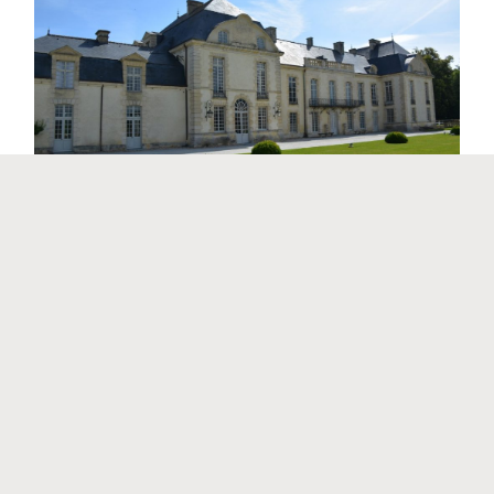
En raison d’élections, nous avons décalé l’heure de
départ de notre sortie. Aussi ce n’est qu’à 9h30 que
nous quittons l’Aigle en car direction Médavy (pas de
pause-café non plus exceptionnellement). Le Château
de Médavy Nous sommes accueillis à la grille par
Madame Ilien qui sera notre guide. Nous sommes 34
participants, elle nous répartit […]
Non classé