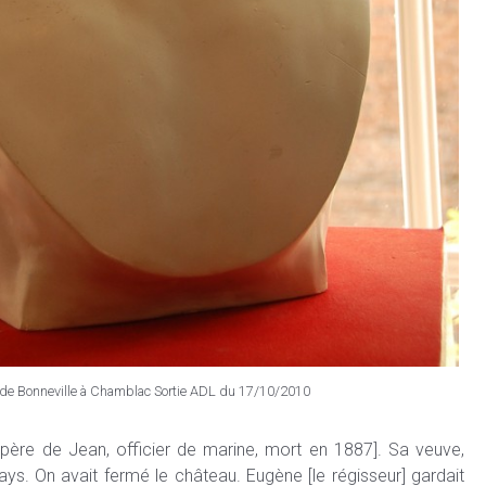
de Bonneville à Chamblac Sortie ADL du 17/10/2010
 père de Jean, officier de marine, mort en 1887]. Sa veuve,
s. On avait fermé le château. Eugène [le régisseur] gardait