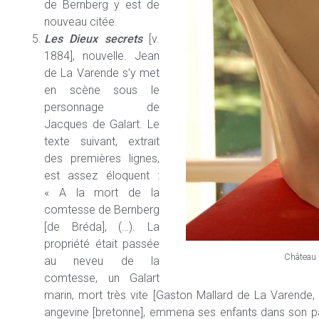
de Bernberg y est de
nouveau citée.
Les Dieux secrets
[v.
1884], nouvelle. Jean
de La Varende s’y met
en scène sous le
personnage de
Jacques de Galart. Le
texte suivant, extrait
des premières lignes,
est assez éloquent :
« A la mort de la
comtesse de Bernberg
[de Bréda], (…). La
propriété était passée
Château 
au neveu de la
comtesse, un Galart
marin, mort très vite [Gaston Mallard de La Varende,
angevine [bretonne], emmena ses enfants dans son pay