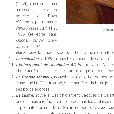
(1954), ainsi que dans
un essai intitulé « Les
sorciers du Pays
d’Ouche », paru dans le
Paris-Presse
du 6 juillet
Château 
1956 (et édité dans
Ouche, terroir bien-
aimé
en 1997.
Haro
, nouvelle. Jacques de Galart est témoin de la foli
Les suicides
[v. 1925], nouvelle. Jacques de Galart raco
L’enterrement de Joséphine Allaire
, nouvelle. Alla
châtelain. S’ensuit un récit rocambolesque qui s’achè
La Grande Mailleux
, nouvelle. Mailleux, fier de ses
jeune que lui. Mari trompé, on le harcèle. Un beau jour
ses porcs égorgés.
Le Lustre
, nouvelle. Besoin d’argent, Jacques de Galart 
ancien, mais une facture retrouvée dans les archives du
importante somme. Mais Galart ne peut qu’avouer que l
billets. La vérité éclate, odieuse, il était l’œuvre du f