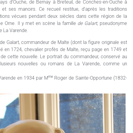
e Pays d’Ouche, de Bernay à Breteuil, de Conches-en-Ouche à
t ses manoirs. Ce recueil restitue, d’après les traditions
tuations vécues pendant deux siècles dans cette région de la
e Orne. Il y met en scène la famille
de Galart
, pseudonyme
e La Varende.
de Galart, commandeur de Malte (dont la figure originale est
né en 1724, chevalier profès de Malte, reçu page en 1749 et
de cette nouvelle. Le portrait du commandeur, conservé au
 plusieurs nouvelles ou romans de La Varende, comme un
me
 Varende en 1934 par M
Roger de Sainte-Opportune (1832-