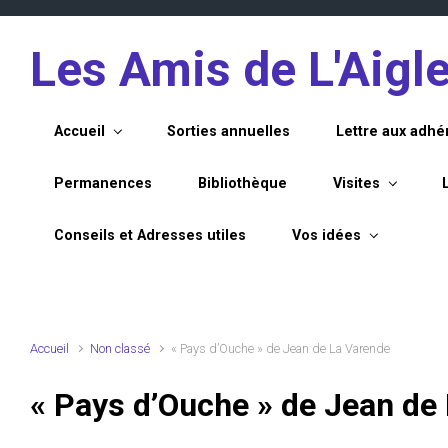
Skip to main content
Les Amis de L'Aigl
Accueil
Sorties annuelles
Lettre aux adhé
Permanences
Bibliothèque
Visites
Conseils et Adresses utiles
Vos idées
Accueil
Non classé
« Pays d’Ouche » de Jean de La Varende
« Pays d’Ouche » de Jean de