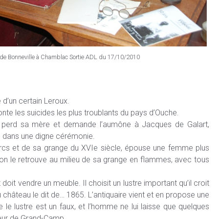
de Bonneville à Chamblac Sortie ADL du 17/10/2010
e d’un certain Leroux.
nte les suicides les plus troublants du pays d’Ouche.
ire perd sa mère et demande l’aumône à Jacques de Galart,
ve dans une digne cérémonie.
 porcs et de sa grange du XVIe siècle, épouse une femme plus
, on le retrouve au milieu de sa grange en flammes, avec tous
doit vendre un meuble. Il choisit un lustre important qu’il croit
 château le dit de… 1865. L’antiquaire vient et en propose une
e lustre est un faux, et l’homme ne lui laisse que quelques
ondeur de Grand-Camp.