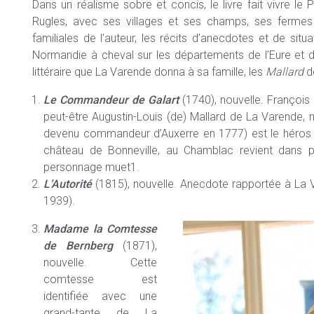
Dans un réalisme sobre et concis, le livre fait vivre l
Rugles, avec ses villages et ses champs, ses fermes e
familiales de l’auteur, les récits d’anecdotes et de si
Normandie à cheval sur les départements de l’Eure et d
littéraire que La Varende donna à sa famille, les
Mallard
d
Le Commandeur de Galart
(1740), nouvelle. François 
peut-être Augustin-Louis (de) Mallard de La Varende, 
devenu commandeur d’Auxerre en 1777) est le héros 
château de Bonneville, au Chamblac revient dans
personnage muet1.
L’Autorité
(1815), nouvelle. Anecdote rapportée à La
1939).
Madame la Comtesse
de Bernberg
(1871),
nouvelle. Cette
comtesse est
identifiée avec une
grand-tante de La