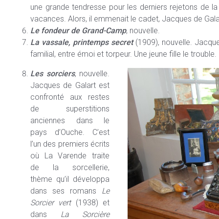
une grande tendresse pour les derniers rejetons de la f
vacances. Alors, il emmenait le cadet, Jacques de Gala
Le fondeur de Grand-Camp
, nouvelle.
La vassale, printemps secret
(1909), nouvelle. Jacqu
familial, entre émoi et torpeur. Une jeune fille le trouble.
Les sorciers
, nouvelle.
Jacques de Galart est
confronté aux restes
de superstitions
anciennes dans le
pays d’Ouche. C’est
l’un des premiers écrits
où La Varende traite
de la sorcellerie,
thème qu’il développa
dans ses romans
Le
Sorcier vert
(1938) et
dans
La Sorcière