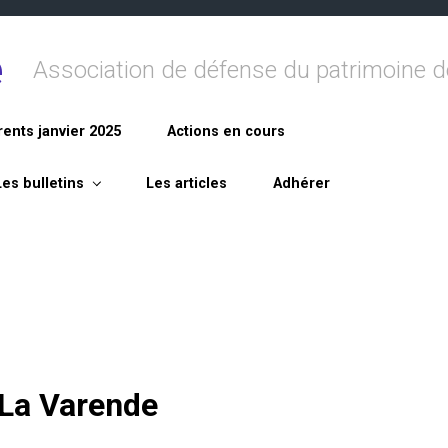
e
Association de défense du patrimoine de
rents janvier 2025
Actions en cours
Les bulletins
Les articles
Adhérer
 La Varende